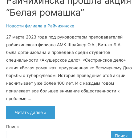
Райчихинска прошла акция
“Белая ромашка”
Новости филиала в Райчихинске
27 марта 2023 года под руководством преподавателей
райчихинского филиала АМК Шрайнер О.А., Витько Л.А.
была организована и проведена среди студентов
специальности «Акушерское дело», «Сестринское дело»
акция «Белая ромашка», приуроченная ко Всемирному Дню
борьбы с туберкулезом. История проведения этой акции
насчитывает уже более 100 лет. И с каждым годом
привлекает все большее внимание общественности к
проблеме …
В
Читать далее »
филиале
АМК
г.
Райчихинска
Поиск
прошла
акция
Поиск