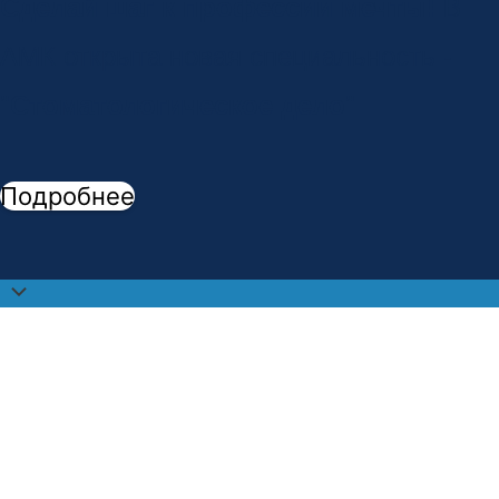
Сделай шаг к профессии мечты!
В
АМК открыта новая специальность -
"
Стоматологическое дело
"
Подробнее
Прокрутить
наверх