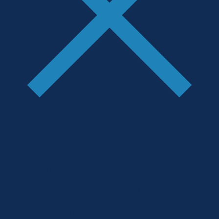
Сделай шаг к профессии мечты!
В
АМК открыта новая специальность -
"
Стоматологическое дело
"