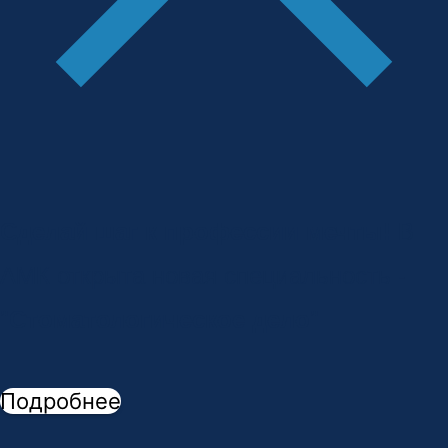
Сделай шаг к профессии мечты!
В
АМК открыта новая специальность -
"
Стоматологическое дело
"
Подробнее