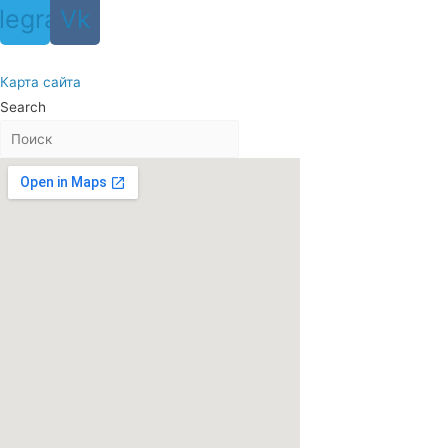
legram
Vk
Карта сайта
Search