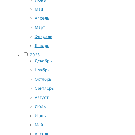
Май
Апрель
Март
Февраль
Январь
2025
Декабрь
Ноябрь
Октябрь
Сентябрь
Август
Июль
Июнь
Май
Апрель