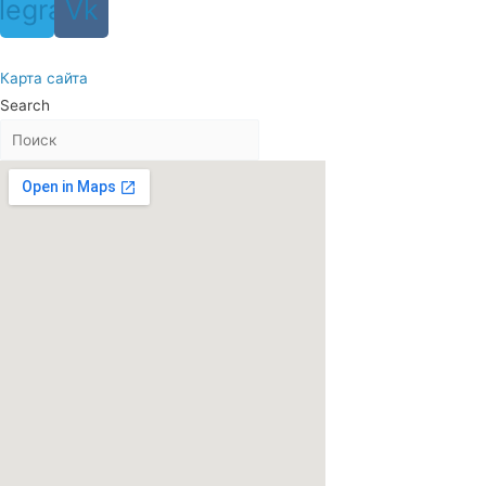
legram
Vk
Карта сайта
Search