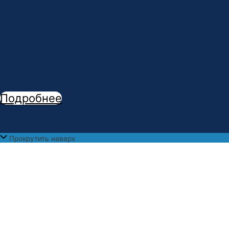
Сделай шаг к профессии мечты!
В
АМК открыта новая специальность -
"
Стоматологическое дело
"
Подробнее
Прокрутить наверх