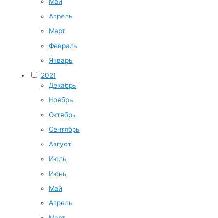
Май
Апрель
Март
Февраль
Январь
2021
Декабрь
Ноябрь
Октябрь
Сентябрь
Август
Июль
Июнь
Май
Апрель
Март