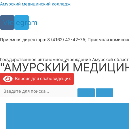
Перейти
Амурский медицинский колледж
к
содержимому
Vk
Telegram
Приемная директора: 8 (4162) 42-42-75; Приемная комиссия: 
Государственное автономное учреждение Амурской област
"АМУРСКИЙ МЕДИЦИ
Версия для слабовидящих