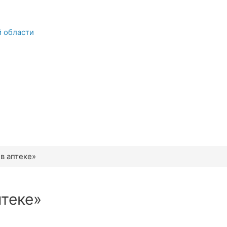
й области
в аптеке»
птеке»