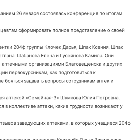
званием 26 января состоялась конференция по итогам
цевтам сформировать полное представление о своей
ентки 204ф группы Клочек Дарья, Шпак Ксения, Шпак
етлана, Шабанова Елена и Гусейнова Камила. Они
 аптечными организациями Благовещенска и других
ии первокурсникам, как подготовиться к
е бояться задавать вопросы сотрудникам аптек и
ая аптекой «Семейная-3» Шумкова Юлия Петровна,
ся в коллективе аптеки, какие трудности возникают у
тзывов заведующих аптеками, в которых учащиеся 204ф
реподаватель колледжа Костриба Ольга Васильевна