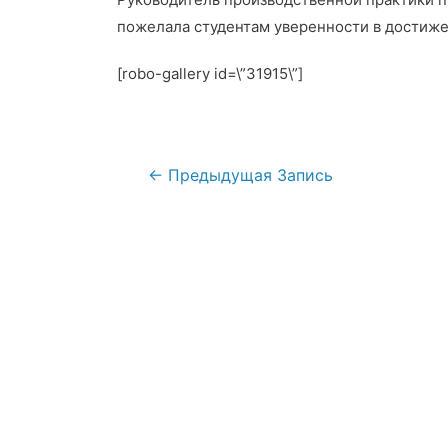
пожелала студентам уверенности в достиж
[robo-gallery id=\”31915\”]
Навигация
←
Предыдущая Запись
по
записям