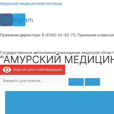
Перейти
Амурский медицинский колледж
к
содержимому
Vk
Telegram
Приемная директора: 8 (4162) 42-42-75; Приемная комиссия: 
Государственное автономное учреждение Амурской област
"АМУРСКИЙ МЕДИЦИ
Версия для слабовидящих