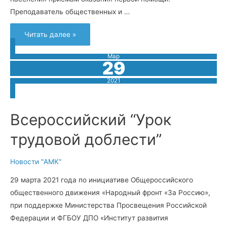
Преподаватель общественных и …
Встреча
Читать далее »
с
преподавателями
ОБЖ
Мар
и
29
БЖД
образовательных
организаций
2021
Амурской
области
Всероссийский “Урок
трудовой доблести”
Новости "АМК"
29 марта 2021 года по инициативе Общероссийского
общественного движения «Народный фронт «За Россию»,
при поддержке Министерства Просвещения Российской
Федерации и ФГБОУ ДПО «Институт развития