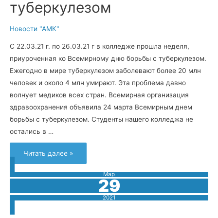
туберкулезом
Новости "АМК"
С 22.03.21 г. по 26.03.21 г в колледже прошла неделя,
приуроченная ко Всемирному дню борьбы с туберкулезом.
Ежегодно в мире туберкулезом заболевают более 20 млн
человек и около 4 млн умирают. Эта проблема давно
волнует медиков всех стран. Всемирная организация
здравоохранения объявила 24 марта Всемирным днем
борьбы с туберкулезом. Студенты нашего колледжа не
остались в …
Неделя
Читать далее »
ко
Всемирному
дню
Мар
борьбы
29
с
туберкулезом
2021